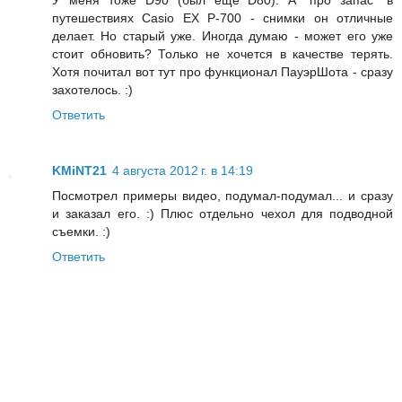
У меня тоже D90 (был еще D80). А "про запас" в
путешествиях Casio EX P-700 - снимки он отличные
делает. Но старый уже. Иногда думаю - может его уже
стоит обновить? Только не хочется в качестве терять.
Хотя почитал вот тут про функционал ПауэрШота - сразу
захотелось. :)
Ответить
KMiNT21
4 августа 2012 г. в 14:19
Посмотрел примеры видео, подумал-подумал... и сразу
и заказал его. :) Плюс отдельно чехол для подводной
съемки. :)
Ответить